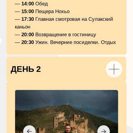
ДЕНЬ 3
13 июня |
—
8:00−10:00
Завтрак
— По просьбе наших туристов, которые
проживали на этой базе — мы добавили
один свободный день.
База находится на высокогорье, откуда
открываются сумасшедшие виды
на Горный Дагестан, утроим пикник с