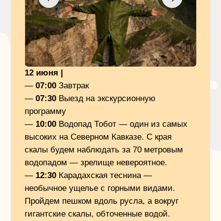
видом на горы 4-х тысячники. Устроим
атмосферный фотосет.
А кому захочется активностей —
отправимся на прогулку на лощадях или
квадроциклах.
—
13:00
Обед
—
18:00
Ужин
—
20:00
Вечерние танцы
ДЕНЬ 4