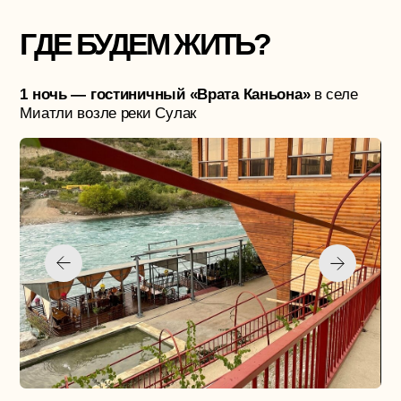
СТОИМОСТЬ
ВКЛЮЧЕНО:
Трансфер из Ростова и обратно
Проживание
Завтраки с 1 дня
Обеды на экскурсиях
Трансфер по всему экскурсионному
маршруту
‌Джиппинг до Зубутли
Прогулка на катере по реке Сулак
Насыщенная экскурсионная программа
Вход в Карадахскую теснину
Водопад Тобот
Заброска в Старый Гоор
Сопровождение местного гида в Гоор
с увлекательными историями
Сопровождение и забота соседского
организатора
Фото от профи-фотографа