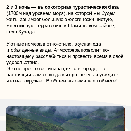
НЕ ВКЛЮЧЕНО:
Ужины, обед в свободный день
Пещера Нохъо —
700₽
‌Квадроциклы —
1500₽/час
с человека
(если на квадрике по 2 чел)
‌Прогулка на лошадях —
3500₽/ 3-х
часовая
прогулка
11—14 июня
35.000₽
ПОСМОТРЕТЬ ВСЕ НАПРАВЛЕНИЯ