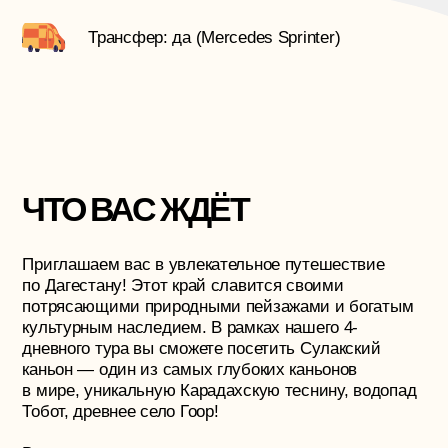
на высокогорной базе в селе Хучада — это главная
изюминка тура. А на эксурсии в селе Гоор нас будет
сопровождать самый известный гид Дагестана —
Ибрагим!
Тур длится
4 полных дня*
*дни программы могут меняться местами
в зависимости от погодных условий
ДЕНЬ 1
10 июня | Выезд из Ростова в 19:00