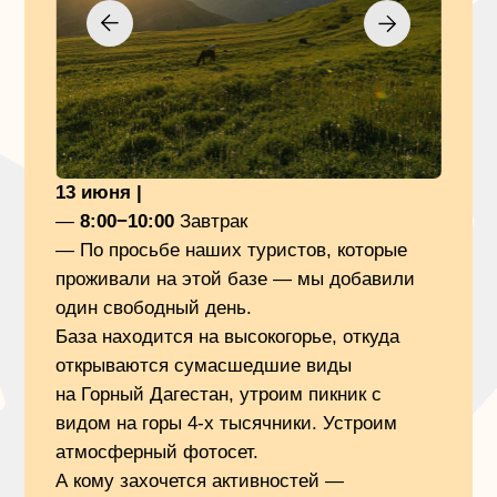
2 и 3 ночь — высокогорная туристическая база
(1700м над уровнем моря), на которой мы будем
жить, занимает большую экологически чистую,
живописную территорию в Шамильском районе,
село Хучада.
‌Уютные номера в этно-стиле, вкусная еда
и обалденные виды. Атмосфера позволит по-
настоящему расслабиться и провести время в своё
удовольствие.
‌Это не просто гостиница где-то в городе, это
настоящий алмаз, когда вы проснетесь и увидите
что вас окружает. В общем вы сами все поймёте!