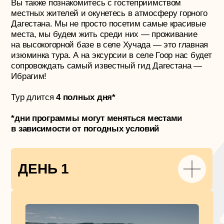
11 июня | ‌Приезд в Миатли 8:00.
Заселение по наличию свободных
номеров
—
09:00
Завтрак
—
10:00
Прогулка на катере по Сулакскому
каньону
—
14:00
Обед
—
15:00
Пещера Нохьо
—
17:30
Главная смотровая на Сулакский
каньон
—
20:00
Возвращение в гостиницу
—
20:30
Ужин. Вечерние посиделки. Отдых
ДЕНЬ 2