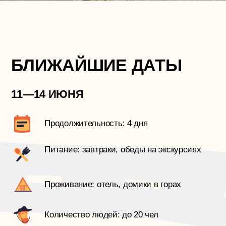
Проживание: отель, домики в горах
Количество людей: до 20 чел
Трансфер: да (Mercedes Sprinter)
ЧТО ВАС ЖДЁТ
Приглашаем вас в увлекательное путешествие
по Дагестану! Этот край славится своими
потрясающими природными пейзажами и богатым
культурным наследием. В рамках нашего 4-
дневного тура вы сможете посетить Сулакский
каньон — один из самых глубоких каньонов
в мире, уникальную Карадахскую теснину, водопад
Тобот, древнее село Гоор!
Вы также познакомитесь с гостеприимством
местных жителей и окунетесь в атмосферу горного
Дагестана. Мы не просто посетим самые красивые
места, мы будем жить среди них — проживание