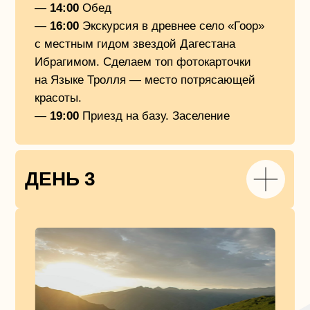
14 июня |
—
8:00−9:00
Завтрак
— Свободное время для фотосета
и прогулок
—
11:00
Выезд из гостиницы
—
15:00
Обед в ГлавРыбе (форелевое
хозяйство)
—
16:00
Выезд домой
—
4:00
Ориентировочный приезд домой
ГДЕ БУДЕМ ЖИТЬ?
1 ночь — гостиничный «Врата Каньона»
в селе
Миатли возле реки Сулак