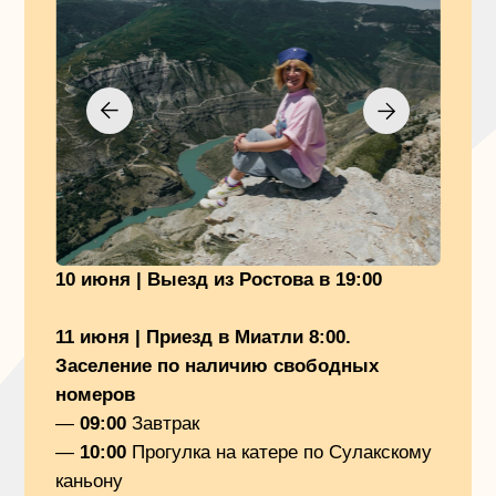
12 июня |
—
07:00
Завтрак
—
07:30
Выезд на экскурсионную
программу
—
10:00
Водопад Тобот — один из самых
высоких на Северном Кавказе. С края
скалы будем наблюдать за 70 метровым
водопадом — зрелище невероятное.
—
12:30
Карадахская теснина —
необычное ущелье с горными видами.
Пройдем пешком вдоль русла, а вокруг
гигантские скалы, обточенные водой.
—
14:00
Обед
—
16:00
Экскурсия в древнее село «Гоор»
с местным гидом звездой Дагестана
Ибрагимом. Сделаем топ фотокарточки
на Языке Тролля — место потрясающей
красоты.
—
19:00
Приезд на базу. Заселение